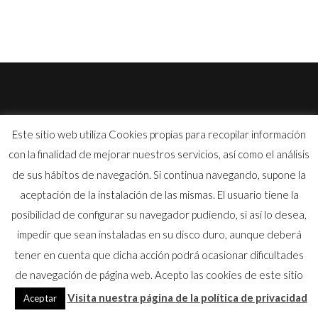
Este sitio web utiliza Cookies propias para recopilar información
con la finalidad de mejorar nuestros servicios, así como el análisis
©
tpinyeccion.com
– All rights reserved |
Legal Notice
|
de sus hábitos de navegación. Si continua navegando, supone la
Privacy Policy
|
Cookies policy
aceptación de la instalación de las mismas. El usuario tiene la
Quality politics
| ISO Certificate:
Español
|
Inglés
|
Francés
posibilidad de configurar su navegador pudiendo, si así lo desea,
Sanitary registration of industries and food products in
impedir que sean instaladas en su disco duro, aunque deberá
Catalonia – Nº RGSEAA 39.008390/B
tener en cuenta que dicha acción podrá ocasionar dificultades
de navegación de página web. Acepto las cookies de este sitio
Visita nuestra página de la política de privacidad
Aceptar