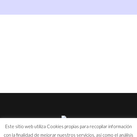
Este sitio web utiliza Cookies propias para recopilar información
con la finalidad de mejorar nuestros servicios, así como el análisis
©
tpinyeccion.com
- Todos los derechos reservados |
Aviso