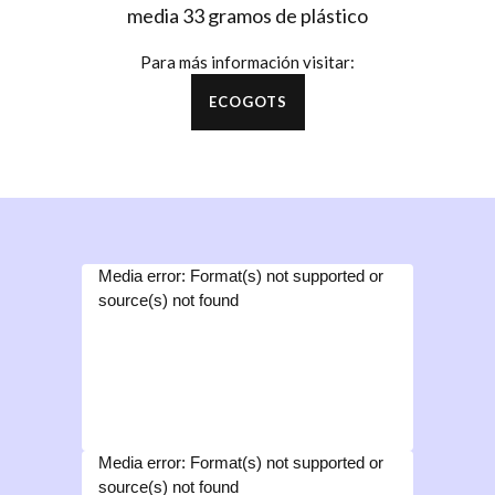
media 33 gramos de plástico
Para más información visitar:
ECOGOTS
Media error: Format(s) not supported or
Reproductor
source(s) not found
de
Descargar archivo: https://tpinyeccion.com/wp-
vídeo
content/uploads/2019/09/VIDEO-2019-09-12-19-15-
11.mp4?_=1
Media error: Format(s) not supported or
Reproductor
source(s) not found
de