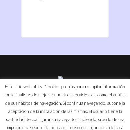
Descargar archivo: https://tpinyeccion.com/wp-
vídeo
content/uploads/2019/09/VIDEO-2019-09-12-19-15-
13.mp4?_=2
Este sitio web utiliza Cookies propias para recopilar información
con la finalidad de mejorar nuestros servicios, así como el análisis
©
tpinyeccion.com
- Todos los derechos reservados |
Aviso
de sus hábitos de navegación. Si continua navegando, supone la
Legal
|
Política de Privacidad
|
Política de Cookies
aceptación de la instalación de las mismas. El usuario tiene la
posibilidad de configurar su navegador pudiendo, si así lo desea,
Política de Calidad
| Certificado ISO:
Español
|
Inglés
|
impedir que sean instaladas en su disco duro, aunque deberá
Francés