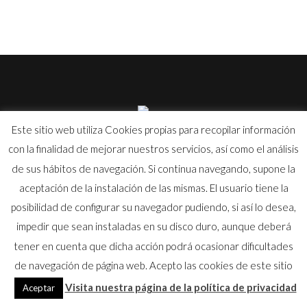
Este sitio web utiliza Cookies propias para recopilar información
con la finalidad de mejorar nuestros servicios, así como el análisis
©
tpinyeccion.com
- Todos los derechos reservados |
Aviso
de sus hábitos de navegación. Si continua navegando, supone la
Legal
|
Política de Privacidad
|
Política de Cookies
aceptación de la instalación de las mismas. El usuario tiene la
posibilidad de configurar su navegador pudiendo, si así lo desea,
Política de Calidad
| Certificado ISO:
Español
|
Inglés
|
impedir que sean instaladas en su disco duro, aunque deberá
Francés
Registro sanitario de industrias y productos alimentarios de
tener en cuenta que dicha acción podrá ocasionar dificultades
Catalunya - Nº RGSEAA 39.008390/B
de navegación de página web. Acepto las cookies de este sitio
Visita nuestra página de la política de privacidad
Aceptar