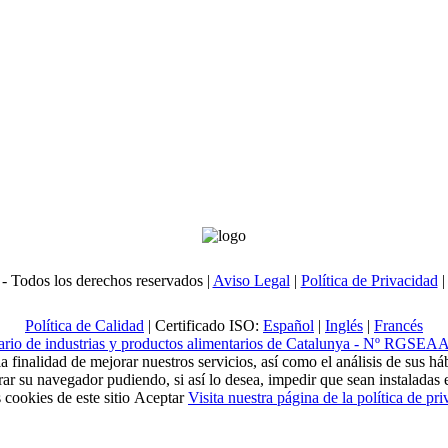
- Todos los derechos reservados |
Aviso Legal
|
Política de Privacidad
Política de Calidad
| Certificado ISO:
Español
|
Inglés
|
Francés
tario de industrias y productos alimentarios de Catalunya - Nº RGSE
la finalidad de mejorar nuestros servicios, así como el análisis de sus 
gurar su navegador pudiendo, si así lo desea, impedir que sean instalada
 cookies de este sitio
Aceptar
Visita nuestra página de la política de pr